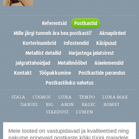
Referentsid
Postkastid
Mille järgi tunneb ära hea postkasti?
Aknapiirded
Korterinumbrid
Infostendid
Käsipuud
Metallist detailid
Harjastega jalatsirest
Jalgrattahoidjad
Metallmööbel
Aiaelemendid
Kontakt
Tööpakkumine
Postkastide parandus
Postkastiluku vahetus
STALA
COSMOS
LUNA
TEMPO
LUNA MAX
DANIEL
BIG
ABON
BALEC
ROMET
STARDUST
LUMEN
Meie tooted on vastupidavad ja kvaliteetsed ning
pakume erinevaid postkaste kõiki tüüpi majadele.