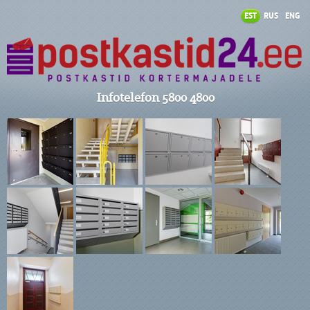
EST
RUS
ENG
Infotelefon 5800 4800