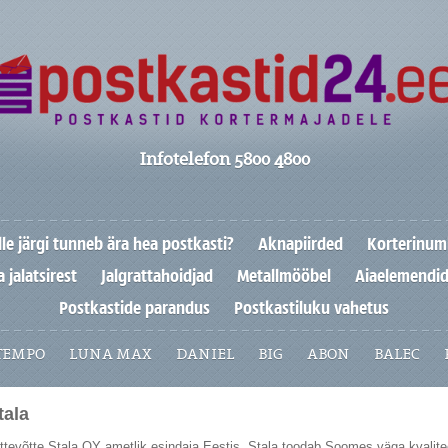
Infotelefon 5800 4800
lle järgi tunneb ära hea postkasti?
Aknapiirded
Korterinum
 jalatsirest
Jalgrattahoidjad
Metallmööbel
Aiaelemendi
Postkastide parandus
Postkastiluku vahetus
TEMPO
LUNA MAX
DANIEL
BIG
ABON
BALEC
tala
evõtte Stala OY ametlik esindaja Eestis. Stala toodab Soomes väga kvalite