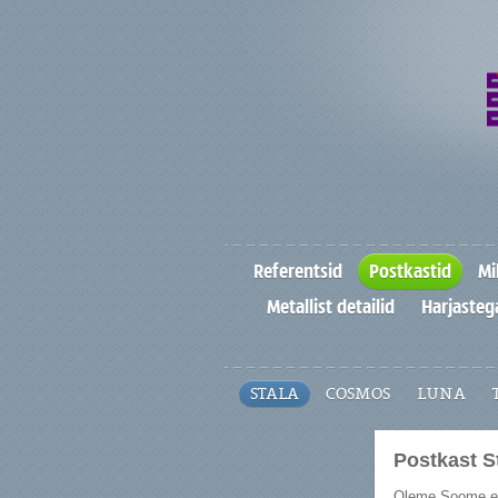
Referentsid
Postkastid
Mi
Metallist detailid
Harjastega
STALA
COSMOS
LUNA
Postkast S
Oleme Soome ett