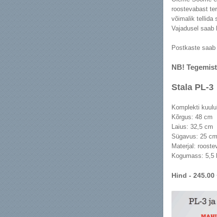
roostevabast te
võimalik tellida 
Vajadusel saab
Postkaste saab t
NB! Tegemist
Stala PL-3
Komplekti kuulub:
Kõrgus: 48 cm
Laius: 32,5 cm
Sügavus: 25 c
Materjal: rooste
Kogumass: 5,5 
Hind - 245.00