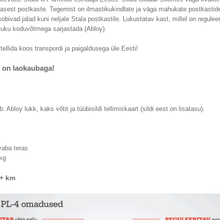
rasest postkaste. Tegemist on ilmastikukindlate ja väga mahukate postkastid
sobivad jalad kuni neljale Stala postkastile. Lukustatav kast, millel on reguleer
 luku koduvõtmega sarjastada (Abloy).
ellida koos transpordi ja paigaldusega üle Eesti!
 on laokaubaga!
 Abloy lukk, kaks võtit ja tüübisildi tellimiskaart (sildi eest on lisatasu).
m
vaba teras
kg
 + km