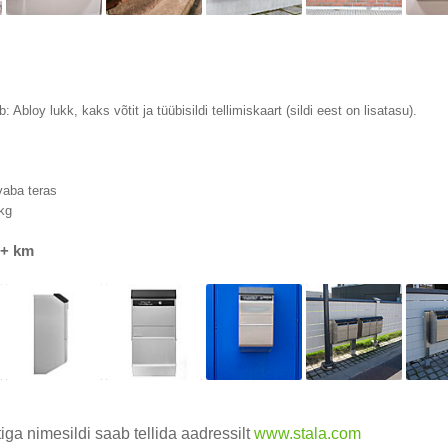
 Abloy lukk, kaks võtit ja tüübisildi tellimiskaart (sildi eest on lisatasu).
m
vaba teras
kg
 + km
tiga nimesildi saab tellida aadressilt
www.stala.com