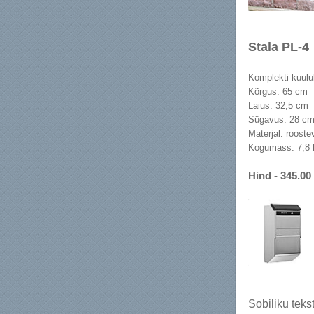
Stala PL-4
Komplekti kuulub:
Kõrgus: 65 cm
Laius: 32,5 cm
Sügavus: 28 c
Materjal: rooste
Kogumass: 7,8 
Hind - 345.00
Sobiliku teks