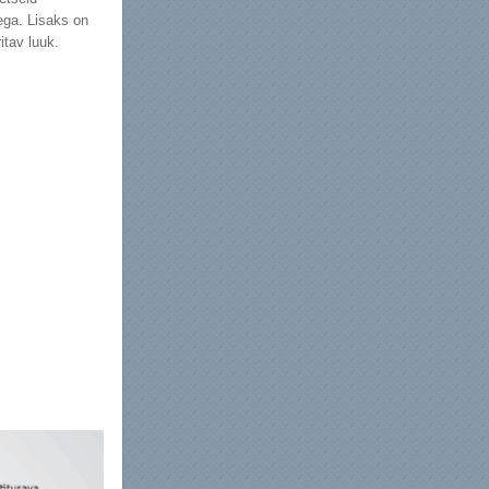
ega. Lisaks on
itav luuk.