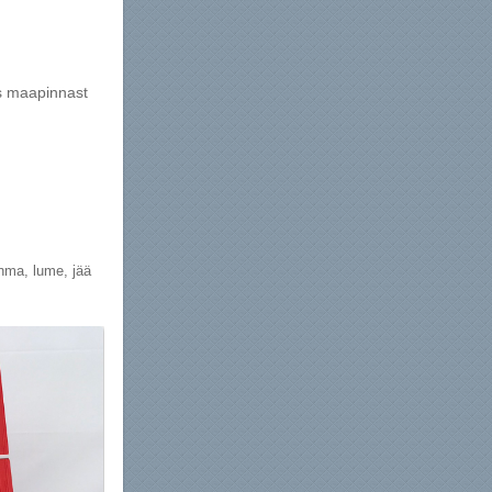
us maapinnast
hma, lume, jää