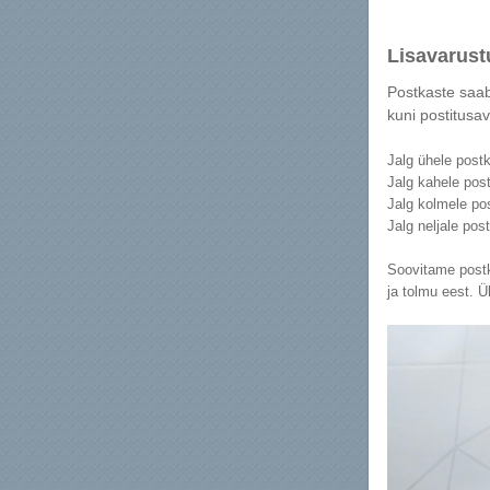
Li
savarust
Postkaste saab
kuni postitusa
Jalg ühele postk
Jalg kahele post
Jalg kolmele pos
Jalg neljale pos
Soovitame postk
ja tolmu eest. 