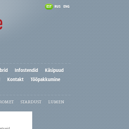
EST
RUS
ENG
brid
Infostendid
Käsipuud
d
Kontakt
Tööpakkumine
ROMET
STARDUST
LUMEN
etseid