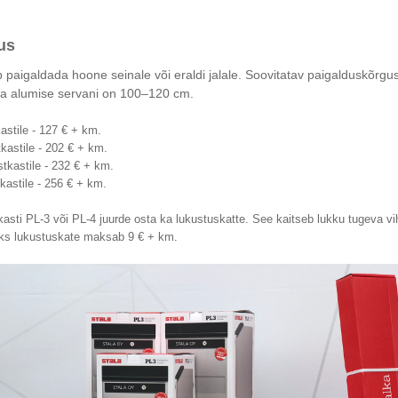
us
 paigaldada hoone seinale või eraldi jalale. Soovitatav paigalduskõrg
va alumise servani on 100–120 cm.
astile - 127 € + km.
kastile - 202 € + km.
tkastile - 232 € + km.
tkastile - 256 € + km.
asti PL-3 või PL-4 juurde osta ka lukustuskatte. See kaitseb lukku tugeva vi
Üks lukustuskate maksab 9 € + km.