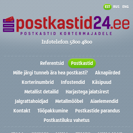
EST
RUS
ENG
Infotelefon 5800 4800
Referentsid
Postkastid
Mille järgi tunneb ära hea postkasti?
Aknapiirded
Korterinumbrid
Infostendid
Käsipuud
Metallist detailid
Harjastega jalatsirest
Jalgrattahoidjad
Metallmööbel
Aiaelemendid
Kontakt
Tööpakkumine
Postkastide parandus
Postkastiluku vahetus