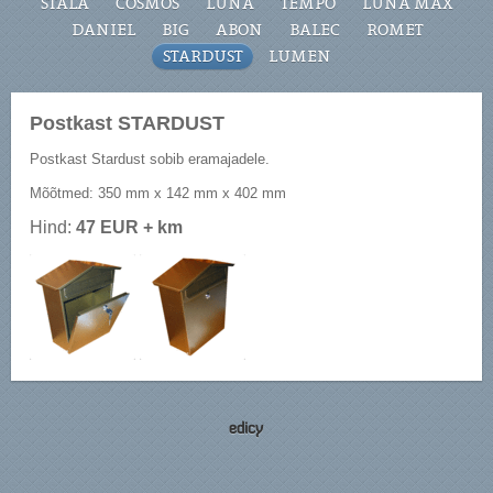
STALA
COSMOS
LUNA
TEMPO
LUNA MAX
DANIEL
BIG
ABON
BALEC
ROMET
STARDUST
LUMEN
Postkast STARDUST
Postkast Stardust sobib eramajadele.
Mõõtmed: 350 mm x 142 mm x 402 mm
Hind:
47 EUR + km